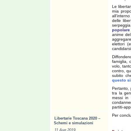
Le libert
mia propo
all’intern
delle libe
serpeggia 
popolare 
anime del 
aggregare,
elettori 
candidarsi
Diffonden
famiglia, 
volo, tant
contro, q
subito ch
questo s
Pertanto,
tra la gen
messi in 
condannera
partiti-ap
Per concl
Libertarie Toscana 2020 –
Schemi e simulazioni
11 Aug 2019