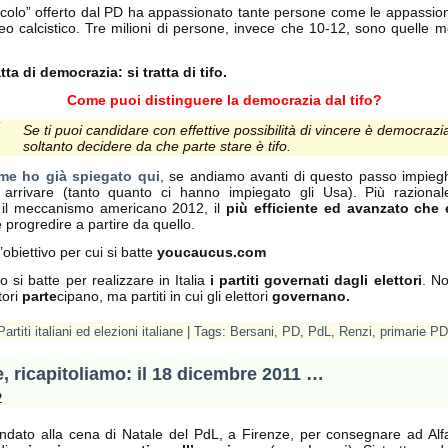
colo” offerto dal PD ha appassionato tante persone come le appassion
eo calcistico. Tre milioni di persone, invece che 10-12, sono quelle m
tta di democrazia: si tratta di tifo.
Come puoi distinguere la democrazia dal tifo?
Se ti puoi candidare con effettive possibilità di vincere è democrazi
soltanto decidere da che parte stare è tifo.
me ho già spiegato qui
, se andiamo avanti di questo passo impie
 arrivare (tanto quanto ci hanno impiegato gli Usa). Più raziona
 il meccanismo americano 2012, il
più efficiente ed avanzato che 
e progredire a partire da quello.
’obiettivo per cui si batte
youcaucus.com
o si batte per realizzare in Italia
i partiti governati dagli elettori
. No
ttori
parte
cipano, ma partiti in cui gli elettori
governano.
Partiti italiani ed elezioni italiane
| Tags:
Bersani
,
PD
,
PdL
,
Renzi
,
primarie PD
 ricapitoliamo: il 18 dicembre 2011 …
2
dato alla cena di Natale del PdL, a Firenze, per consegnare ad Alf