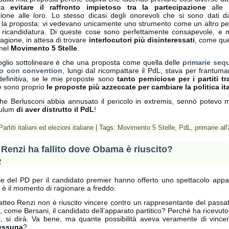
eva
evitare il raffronto impietoso tra la partecipazione
alle 
zione alle loro. Lo stesso dicasi degli onorevoli che si sono dati d
 la proposta: vi vedevano unicamente uno strumento come un altro pe
a ricandidatura. Di queste cose sono perfettamente consapevole, e
ragione, in attesa di trovare
interlocutori più disinteressati
, come que
 nel
Movimento 5 Stelle
.
oglio sottolineare è che una proposta come quella delle
primarie sequ
o con convention
, lungi dal ricompattare il PdL, stava per frantumar
 definitiva, se le mie proposte sono
tanto perniciose per i partiti tr
e sono proprio
le proposte più azzeccate per cambiare la politica it
he Berlusconi abbia annusato il pericolo in extremis, sennò potevo m
culum
di aver distrutto il PdL
!
Partiti italiani ed elezioni italiane
| Tags:
Movimento 5 Stelle
,
PdL
,
primarie al
Renzi ha fallito dove Obama è riuscito?
2
ie del PD per il candidato premier hanno offerto uno spettacolo appa
 è il momento di ragionare a freddo.
tteo Renzi non è riuscito vincere contro un rappresentante del passa
 come Bersani, il candidato dell’apparato partitico? Perché ha ricevut
i, si dirà. Va bene, ma quante possibilità aveva veramente di vinc
essuna
?