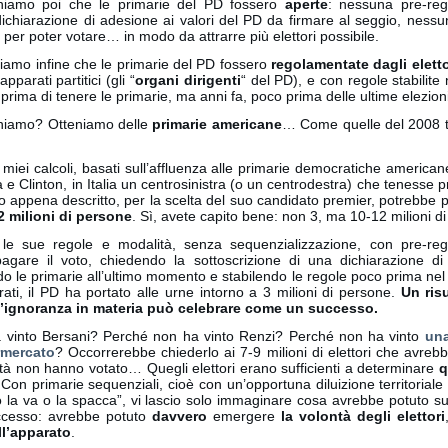
niamo poi che le primarie del PD fossero
aperte
: nessuna pre-regi
ichiarazione di adesione ai valori del PD da firmare al seggio, nes
per poter votare… in modo da attrarre più elettori possibile.
iamo infine che le primarie del PD fossero
regolamentate dagli eletto
apparati partitici (gli “
organi dirigenti
“
del PD), e con regole stabilit
prima di tenere le primarie, ma anni fa, poco prima delle ultime elezioni
niamo? Otteniamo delle
primarie americane
… Come quelle del 2008
miei calcoli, basati sull’affluenza alle primarie democratiche america
e Clinton, in Italia un centrosinistra (o un centrodestra) che tenesse p
o appena descritto, per la scelta del suo candidato premier, potrebbe p
2 milioni di persone
. Sì, avete capito bene: non 3, ma 10-12 milioni d
le sue regole e modalità, senza sequenzializzazione, con pre-regi
agare il voto, chiedendo la sottoscrizione di una dichiarazione di
 le primarie all’ultimo momento e stabilendo le regole poco prima nel
ati, il PD ha portato alle urne intorno a 3 milioni di persone.
Un ris
l’ignoranza in materia può celebrare come un successo.
 vinto Bersani? Perché non ha vinto Renzi? Perché non ha vinto
una
rmercato
? Occorrerebbe chiederlo ai 7-9 milioni di elettori che avreb
tà non hanno votato… Quegli elettori erano sufficienti a determinare
q
 Con primarie sequenziali, cioè con un’opportuna diluizione territoriale
o la va o la spacca”, vi lascio solo immaginare cosa avrebbe potuto s
cesso: avrebbe potuto
davvero
emergere
la volontà degli elettori
ll’apparato
.