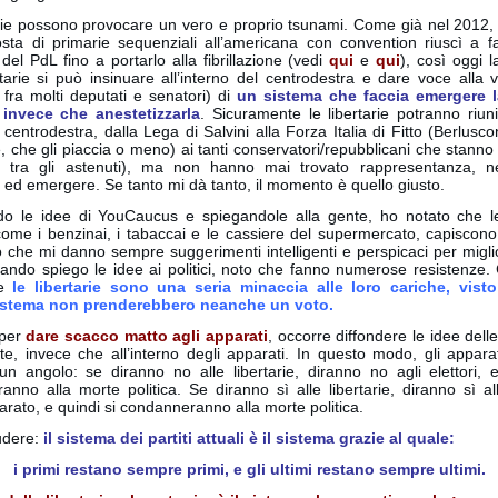
arie possono provocare un vero e proprio tsunami. Come già nel 2012,
sta di primarie sequenziali all’americana con convention riuscì a fa
o del PdL fino a portarlo alla fibrillazione (vedi
qui
e
qui
), così oggi 
rtarie si può insinuare all’interno del centrodestra e dare voce alla 
fra molti deputati e senatori) di
un sistema che faccia emergere l
invece che anestetizzarla
. Sicuramente le libertarie potranno riuni
centrodestra, dalla Lega di Salvini alla Forza Italia di Fitto (Berlusco
 che gli piaccia o meno) ai tanti conservatori/repubblicani che stanno t
(e tra gli astenuti), ma non hanno mai trovato rappresentanza, 
 ed emergere. Se tanto mi dà tanto, il momento è quello giusto.
do le idee di YouCaucus e spiegandole alla gente, ho notato che l
come i benzinai, i tabaccai e le cassiere del supermercato, capiscono
o che mi danno sempre suggerimenti intelligenti e perspicaci per migli
uando spiego le idee ai politici, noto che fanno numerose resistenze.
e
le libertarie sono una seria minaccia alle loro cariche, vist
istema non prenderebbero neanche un voto.
 per
dare scacco matto agli apparati
, occorre diffondere le idee delle
te, invece che all’interno degli apparati. In questo modo, gli appar
un angolo: se diranno no alle libertarie, diranno no agli elettori, e
nno alla morte politica. Se diranno sì alle libertarie, diranno sì al
parato, e quindi si condanneranno alla morte politica.
udere:
il sistema dei partiti attuali è il sistema grazie al quale:
i primi restano sempre primi, e gli ultimi restano sempre ultimi.