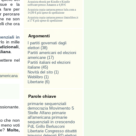
Acquista ebook per Kindle e Kindle
sue e la
software presso Amazon a 4,99 €
a fare per
Acquista copia cartacea presso lulu.com a
14,99 € più spese di spedizione
r perorare
Acquista copia cartacea presso ilmiolibro.it
 me ne son
a 17 € più spese di spedizione
lli che ora
Argomenti
enziali in
lo in mille
I partiti governati dagli
adizionali
,
elettori
(38)
aliana
.
Partiti americani ed elezioni
americane
(17)
ettere nel
Partiti italiani ed elezioni
italiane
(45)
Novità del sito
(1)
l'americana
Weblibro
(1)
Libertarie
(6)
Parole chiave
primarie sequenziali
ssionante.
Movimento 5
democrazia
Stelle
primarie
Alfano
all'americana
primarie
to che non
sequenziali in crescendo
o meno voti
PdL
Grillo
Berlusconi
ere?
Molte,
Libertarie
Congresso
dibattiti
delegati
PD
elettori
televisivi