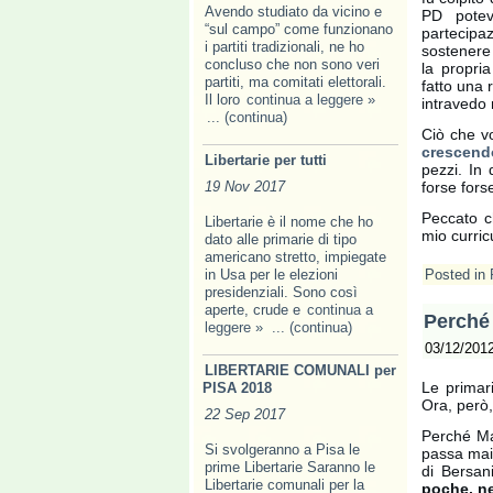
Avendo studiato da vicino e
PD pot
“sul campo” come funzionano
partecipa
i partiti tradizionali, ne ho
sostenere
concluso che non sono veri
la propri
partiti, ma comitati elettorali.
fatto una 
Il loro
continua a leggere »
intravedo
... (continua)
Ciò che v
crescend
Libertarie per tutti
pezzi. In
19 Nov 2017
forse fors
Peccato c
Libertarie è il nome che ho
mio curri
dato alle primarie di tipo
americano stretto, impiegate
in Usa per le elezioni
Posted in
presidenziali. Sono così
aperte, crude e
continua a
Perché 
leggere »
... (continua)
03/12/201
LIBERTARIE COMUNALI per
Le primar
PISA 2018
Ora, però,
22 Sep 2017
Perché Ma
Si svolgeranno a Pisa le
passa mai,
prime Libertarie Saranno le
di Bersan
Libertarie comunali per la
poche, n