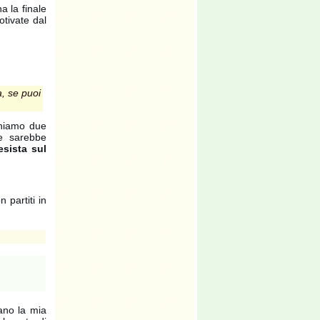
a la finale
otivate dal
a, se puoi
ghiamo due
le sarebbe
esista sul
n partiti in
ano la mia