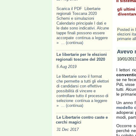
Il sistema
Scarica il PDF Libertarie
gli ultim
regionali Toscana 2020
diventare
Schemi e simulazioni
Calendario principale I dati e
le date sono indicativi. Alcune
Posted in
tappe finali possono essere
elezioni it
accorpate
continua a leggere
primarie a
»
... (continua)
Avevo m
Le libertarie per le elezioni
10/01/201
regionali toscane del 2020
5 Aug 2019
I lettori
conventi
Le libertarie sono il format
se ne fece
che permette a tutti gli elettori
PdL visse 
di candidarsi con effettive
tutti. Alcu
possibilità di vincere e
le primari
controllare tutto il processo di
selezione
continua a leggere
Un anno f
»
... (continua)
modello d
adoperai 
modi, part
Le Libertarie contro caste e
cerchi magici
Occorre s
31 Dec 2017
perché ne
fu colpito