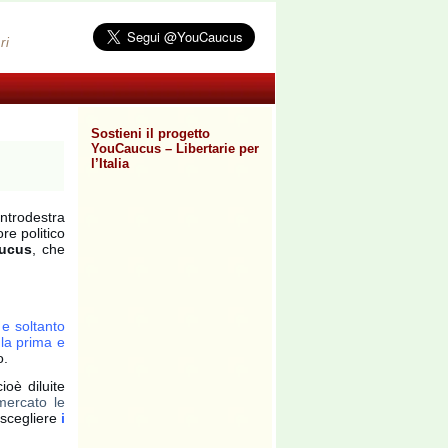
ri
Sostieni il progetto
YouCaucus – Libertarie per
l’Italia
ntrodestra
ore politico
aucus
, che
, e soltanto
 la prima e
o.
ioè diluite
mercato le
 scegliere
i