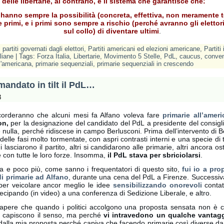
 delle libertarie, al contrario, è il sistema che garantisce che:
i hanno sempre la possibilità (concreta, effettiva, non meramente t
 primi, e i primi sono sempre a rischio (perché avranno gli elettori
sul c
ollo) di diventare ultimi
.
I partiti governati dagli elettori
,
Partiti americani ed elezioni americane
,
Partiti 
aliane
| Tags:
Forza Italia
,
Libertarie
,
Movimento 5 Stelle
,
PdL
,
caucus
,
conven
ll'americana
,
primarie sequenziali
,
primarie sequenziali in crescendo
andato in tilt il PdL…
3
 ricorderanno che alcuni mesi fa Alfano voleva fare
primarie all’amer
on,
per la designazione del candidato del PdL a presidente del consigl
 nulla, perché ridiscese in campo Berlusconi. Prima dell’intervento di Be
delle fasi molto tormentate, con aspri contrasti interni e una specie di t
ni lasciarono il partito, altri si candidarono alle primarie, altri ancora 
e con tutte le loro forze. Insomma,
il PdL stava per sbriciolarsi
.
a e poco più, come sanno i frequentatori di questo sito,
fui io a pro
i primarie ad Alfano
, durante una cena del PdL a Firenze. Successi
per veicolare ancor meglio le idee
sensibilizzando onorevoli
contat
ecipando (in video) a una conferenza di Sedizione Liberale, e altro.
apere che quando i politici accolgono una proposta sensata non è 
 capiscono il senso, ma perché
vi intravedono un qualche vantag
 dalla mia proposta perché capiva che facendo primarie così diverse da