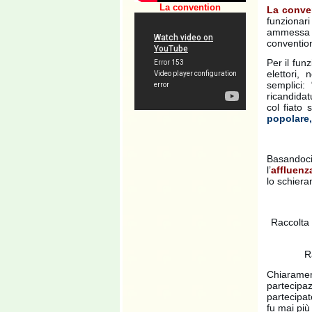
La convention
La conve
funzionar
ammessa a
convention
Per il fun
elettori, 
semplici: 
ricandidat
col fiato 
popolare,
Basandoci
l’
affluenz
lo schiera
Raccolta 
R
Chiaramen
partecipa
partecipat
fu mai più