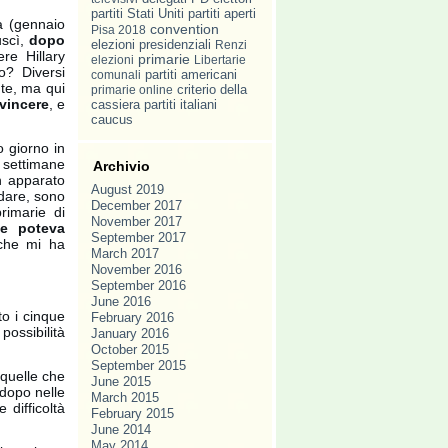
partiti
Stati Uniti
partiti aperti
a (gennaio
convention
Pisa 2018
uscì,
dopo
elezioni presidenziali
Renzi
re Hillary
primarie
elezioni
Libertarie
o? Diversi
comunali
partiti americani
nte, ma qui
primarie online
criterio della
 vincere
, e
partiti italiani
cassiera
caucus
o giorno in
 settimane
Archivio
un apparato
August 2019
rdare, sono
December 2017
primarie di
November 2017
e poteva
September 2017
che mi ha
March 2017
November 2016
September 2016
June 2016
to i cinque
February 2016
possibilità
January 2016
October 2015
September 2015
quelle che
June 2015
 dopo nelle
March 2015
difficoltà
February 2015
June 2014
May 2014