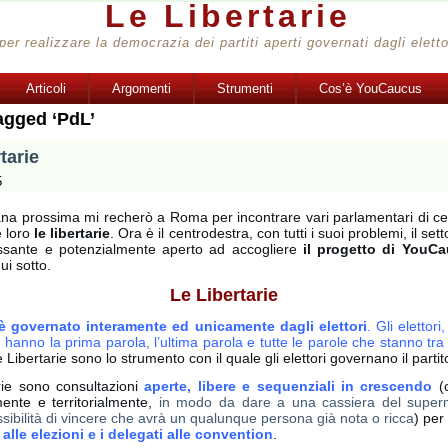
Le Libertarie
per realizzare la democrazia dei partiti aperti governati dagli eletto
Articoli
Argomenti
Strumenti
Cos’è YouCaucus
agged ‘PdL’
tarie
5
ana prossima mi recherò a Roma per incontrare vari parlamentari di ce
e loro
le libertarie
. Ora è il centrodestra, con tutti i suoi problemi, il sett
essante e potenzialmente aperto ad accogliere
il progetto di YouC
ui sotto.
Le Libertarie
o è governato interamente ed unicamente dagli elettori
. Gli elettori
ri, hanno la prima parola, l’ultima parola e tutte le parole che stanno tra
 Libertarie sono lo strumento con il quale gli elettori governano il partit
arie sono consultazioni
aperte, libere e sequenziali in crescendo
(c
ente e territorialmente,
in modo da dare a una cassiera del super
sibilità di vincere che avrà un qualunque persona già nota o ricca
) per
alle elezioni e i delegati alle convention
.