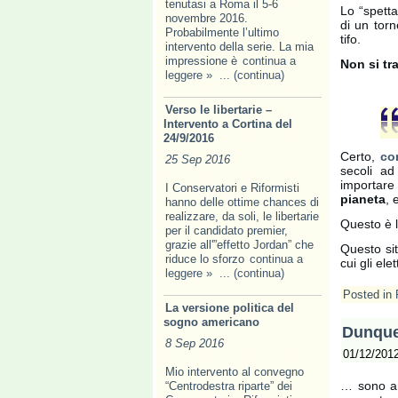
tenutasi a Roma il 5-6
Lo “spetta
novembre 2016.
di un torn
Probabilmente l’ultimo
tifo.
intervento della serie. La mia
impressione è
continua a
Non si tra
leggere »
... (continua)
Verso le libertarie –
Intervento a Cortina del
24/9/2016
Certo,
co
25 Sep 2016
secoli ad
importare
I Conservatori e Riformisti
pianeta
, 
hanno delle ottime chances di
realizzare, da soli, le libertarie
Questo è l
per il candidato premier,
grazie all'”effetto Jordan” che
Questo sit
riduce lo sforzo
continua a
cui gli ele
leggere »
... (continua)
Posted in
La versione politica del
sogno americano
Dunque,
8 Sep 2016
01/12/201
Mio intervento al convegno
… sono an
“Centrodestra riparte” dei