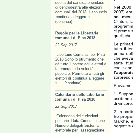
scelta del candidato sindaco
Nel 2008 
di centrodestra alle elezioni
2007) era 
comunali del 2018. L’annuncio
sei mesi
continua a leggere »
...
Clinton, 
(continua)
programmi 
ci preme 
Regole per le Libertarie
quelli che
comunali di Pisa 2018
Le primari
22 Sep 2017
tutto il 
prima dell
Libertarie Comunali per Pisa
che aveva 
2018 Sono lo strumento che
state stud
dà tutto il potere agli elettori e
coalizion
fa emer­gere la volontà
l’appara
popolare. Permette a tutti gli
sorpreso è 
elettori di
continua a leggere
»
... (continua)
Proviamo 
1. Suppo
Calendario delle Libertarie
usciti non
comunali di Pisa 2018
di vincere.
22 Sep 2017
2. In part
Calendario delle elezioni
ho propo
primarie Data Circoscrizione
Marche, e
Numero delegati Sistema
oggettive 
elettorale per l’assegnazione