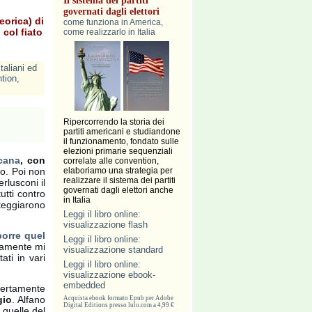
Il sistema dei partiti
governati dagli elettori
eorica) di
come funziona in America,
 col fiato
come realizzarlo in Italia
italiani ed
tion
,
Ripercorrendo la storia dei
partiti americani e studiandone
il funzionamento, fondato sulle
elezioni primarie sequenziali
icana
, con
correlate alle convention,
io. Poi non
elaboriamo una strategia per
realizzare il sistema dei partiti
rlusconi il
governati dagli elettori anche
utti contro
in Italia
osteggiarono
Leggi il libro online:
visualizzazione flash
porre quel
Leggi il libro online:
vamente mi
visualizzazione standard
tati in vari
Leggi il libro online:
visualizzazione ebook-
embedded
certamente
gio
. Alfano
Acquista ebook formato Epub per Adobe
Digital Editions presso lulu.com a 4,99 €
 quelle del