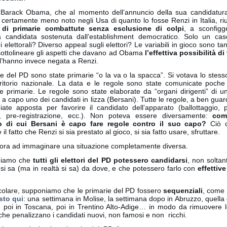
Barack Obama, che al momento dell’annuncio della sua candidatur
certamente meno noto negli Usa di quanto lo fosse Renzi in Italia, ri
 di primarie combattute senza esclusione di colpi
, a sconfigge
la candidata sostenuta dall’establishment democratico. Solo un cas
elettorali? Diverso appeal sugli elettori? Le variabili in gioco sono ta
sottolineare gli aspetti che davano ad Obama
l’effettiva possibilità di
 l’hanno invece negata a Renzi.
e del PD sono state primarie “o la va o la spacca”. Si votava lo stess
territorio nazionale. La data e le regole sono state comunicate poche
e primarie. Le regole sono state elaborate da “organi dirigenti” di 
a capo uno dei candidati in lizza (Bersani). Tutte le regole, a ben gua
iate apposta per favorire il candidato dell’apparato (ballottaggio, 
e, pre-registrazione, ecc.). Non poteva essere diversamente:
com
to di cui Bersani è capo fare regole contro il suo capo?
Ciò 
il fatto che Renzi si sia prestato al gioco, si sia fatto usare, sfruttare.
ora ad immaginare una situazione completamente diversa.
niamo che
tutti gli elettori del PD potessero candidarsi
, non soltan
 si sa (ma in realtà si sa) da dove, e che potessero farlo con
effettive
icolare, supponiamo che le primarie del PD fossero
sequenziali
, come 
sto qui
: una settimana in Molise, la settimana dopo in Abruzzo, quella
 poi in Toscana, poi in Trentino Alto-Adige… in modo da rimuovere le 
che penalizzano i candidati nuovi, non famosi e non ricchi.