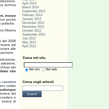
strazione,
April 2014
suna somma
March 2014
September 2013
February 2013
ri, invece
January 2013
e non poche
December 2012
 politiche.
November 2012
 tra Obama
October 2012
September 2012
July 2012
ne del 2008
May 2012
rimarie del
April 2012
ortare alle
i persone.
Cerca nel sito
strazione,
 adesione,
 chiuso dei
Nel sito
Nel web
ultato che
 cassiera
Cerca negli articoli
bero votato
ualunque
 invece del
uccedere e
, invece di