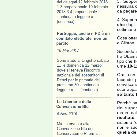
3. Suppo
dei delegati 12 febbraio 2018
nessuna d
1 3 proporzionale 19 febbraio
da pagare 
2018 3 4 proporzionale
continua a leggere »
...
4. Suppon
(continua)
che
dagli 
settimane 
Purtroppo, anche il PD è un
Cosa otte
comitato elettorale, non un
e Clinton.
partito
19 Mar 2017
Secondo i 
tra Obama 
Sono stato al Lingotto sabato
tipo che h
11 e domenica 12 marzo,
urne
10-1
dove si teneva l’incontro
Ora, con 
nazionale dei sostenitori di
facendo p
Renzi per le primarie del
convocando
prossimo 30
continua a
suoi appar
leggere »
... (continua)
soltanto 
Le Libertarie della
Perché ha
Convenzione Blu
del supe
ma in real
6 Nov 2016
risultato
.
sistema “
Mio intervento alla
non è suc
Convenzione Blu dei
quella de
Conservatori e Riformisti,