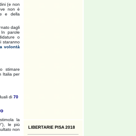
dini (e non
dove non è
ie e della
rnato dagli
. In parole
didature o
li staranno
la volontà
mo stimare
n Italia per
duali di
70
ro
stimola la
”), le più
LIBERTARIE PISA 2018
sultato non