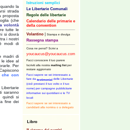
Istruzioni semplici
 quando la
Le Libertarie Comunali
rsi strada
Regole delle libertarie
la proposta
voglia (che
Calendario delle primarie e
a volontà
della convention
re tutte le
ni si dovrà
Volantino
|
Stampa e divulga
ra i nostri
Rassegna stampa
né modi di
Cosa ne pensi? Scrivi a
youcaucus@youcaucus.com
e madri di
 le idee al
Facci conoscere il tuo parere
orarle. Per
Iscriviti alla nostra
mailing list
per
restare aggiornato
 Capiscono
o che con
Facci sapere se sei interessato a
fare da
delle Libertarie
testimonial
(cioè prestarci il tuo volto e il tuo
 Libertarie
nome) per campagne pubblicitarie
ati saranno
informative sui quotidiani e le TV
 quindi si
locali
la fine dei
Facci sapere se sei interessato a
candidarti alla nomina o a delegato
Libro