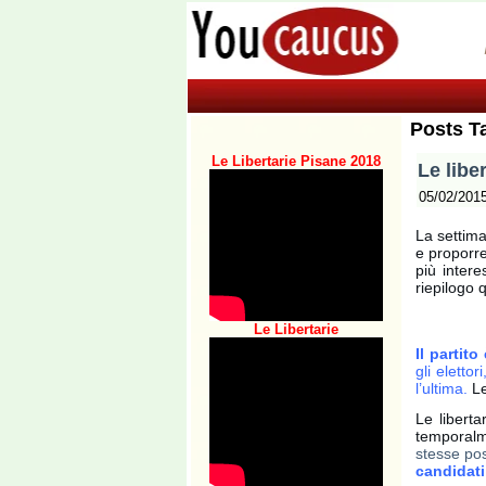
Posts T
Le Libertarie Pisane 2018
Le liber
05/02/201
La settim
e proporr
più inter
riepilogo q
Le Libertarie
Il partit
gli eletto
l’ultima.
Le
Le libert
temporalm
stesse pos
candidati 