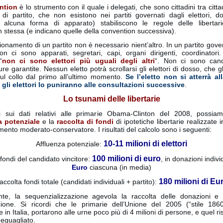
ntion
è lo strumento con il quale i delegati, che sono cittadini tra citta
i di partito, che non esistono nei partiti governati dagli elettori, 
lcuna forma di apparato) stabiliscono le regole delle libertar
 stessa (e indicano quelle della convention successiva).
zionamento di un partito non è necessario nient’altro. In un partito gove
non ci sono apparati, segretari, capi, organi dirigenti, coordinatori
“
non ci sono elettori più uguali degli altri
“. Non ci sono can
ure garantite. Nessun eletto potrà scrollarsi gli elettori di dosso, che g
sul collo dal primo all’ultimo momento.
Se l’eletto non si atterrà al
 gli elettori lo puniranno alle consultazioni successive
.
Lo tsunami delle libertarie
 sui dati relativi alle primarie Obama-Clinton del 2008, possia
a potenziale
e la
raccolta di fondi
di ipotetiche libertarie realizzate i
mento moderato-conservatore. I risultati del calcolo sono i seguenti:
10-11 milioni di elettori
Affluenza potenziale:
100 milioni di euro
fondi del candidato vincitore:
, in donazioni indivi
Euro
ciascuna (in media)
180 milioni di Eu
accolta fondi totale (candidati individuali + partito):
te, la sequenzializzazione agevola la raccolta delle donazioni e 
zione. Si ricordi che le primarie dell’Unione del 2005 (“stile 1860
e in Italia, portarono alle urne poco più di 4 milioni di persone, e quel ri
 eguagliato.