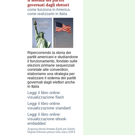
Il sistema dei partiti
governati dagli elettori
come funziona in America,
come realizzarlo in Italia
Ripercorrendo la storia dei
partiti americani e studiandone
il funzionamento, fondato sulle
elezioni primarie sequenziali
correlate alle convention,
elaboriamo una strategia per
realizzare il sistema dei partiti
governati dagli elettori anche
in Italia
Leggi il libro online:
visualizzazione flash
Leggi il libro online:
visualizzazione standard
Leggi il libro online:
visualizzazione ebook-
embedded
Acquista ebook formato Epub per Adobe
Digital Editions presso lulu.com a 4,99 €