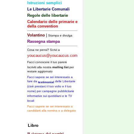
Istruzioni semplici
Le Libertarie Comunali
Regole delle libertarie
Calendario delle primarie e
della convention
Volantino
|
Stampa e divulga
Rassegna stampa
Cosa ne pensi? Scrivi a
youcaucus@youcaucus.com
Facci conoscere il tuo parere
Iscriviti alla nostra
mailing list
per
restare aggiornato
Facci sapere se sei interessato a
fare da
delle Libertarie
testimonial
(cioè prestarci il tuo volto e il tuo
nome) per campagne pubblicitarie
informative sui quotidiani e le TV
locali
Facci sapere se sei interessato a
candidarti alla nomina o a delegato
Libro