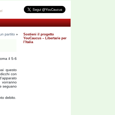
ri
un partito
»
Sostieni il progetto
YouCaucus – Libertarie per
l’Italia
Roma il 5-6
mai questo
rdicchi con
 d’apparato
o vorranno
che seguano
nto debito.