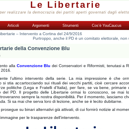
Le Libertarie
per realizzare la democrazia dei partiti aperti governati dagli eletto
Articoli
Argomenti
Strumenti
Cos’è YouCaucus
libertarie – Intervento a Cortina del 24/9/2016
Purtroppo, anche il PD è un comitato elettorale, non 
rtarie della Convenzione Blu
6
ento alla
Convenzione Blu
dei Conservatori e Riformisti, tenutasi a 
 2016.
ente l’ultimo intervento della serie. La mia impressione è che or
si stia accartocciando sui rituali dei vecchi partiti, cioè cercare acco
orze politiche (Lega e Fratelli d’Italia), per fare, se va bene, primarie
le del PD. Il progetto delle Libertarie ormai lo conoscono, se mai l
 troveranno sempre la nostra disponibilità. Per il momento, lasciamo 
rada. Si sa mai che serva loro di lezione, anche se è lecito dubitarne.
 prosegue su binari alternativi già attivati, di cui fornirò notizie al mome
l’immagine per le trasparenze dell’intervento.