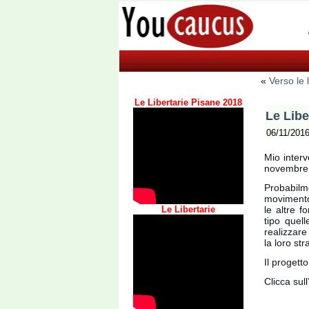
«
Verso le 
Le Libertarie Pisane 2018
Le Libe
06/11/201
Mio interv
novembre
Probabilm
movimento 
Le Libertarie
le altre f
tipo quel
realizzare
la loro st
Il progetto
Clicca sul