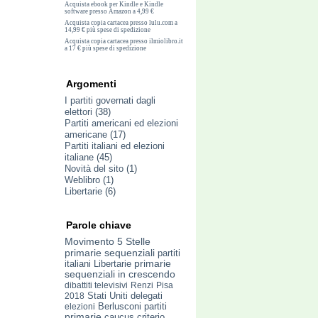
Acquista ebook per Kindle e Kindle
software presso Amazon a 4,99 €
Acquista copia cartacea presso lulu.com a
14,99 € più spese di spedizione
Acquista copia cartacea presso ilmiolibro.it
a 17 € più spese di spedizione
Argomenti
I partiti governati dagli
elettori
(38)
Partiti americani ed elezioni
americane
(17)
Partiti italiani ed elezioni
italiane
(45)
Novità del sito
(1)
Weblibro
(1)
Libertarie
(6)
Parole chiave
Movimento 5 Stelle
primarie sequenziali
partiti
italiani
Libertarie
primarie
sequenziali in crescendo
dibattiti televisivi
Renzi
Pisa
delegati
2018
Stati Uniti
elezioni
Berlusconi
partiti
primarie
caucus
criterio