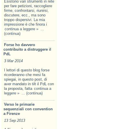
Esistono vari strumenti in rete
per fare petizioni, raccogliere
firme, confrontarsi, riunirsi,
discutere, ecc., ma sono
troppo dispersivi. La mia
impressione è che finora i
continua a leggere »
...
(continua)
Forse ho davvero
contribuito a distruggere il
PdL
3 Mar 2014
I lettori di questo blog forse
ricorderanno che mesi fa
spiegai, in questo post, di
aver mandato in tilt il PdL con
la proposta, fatta
continua a
leggere »
... (continua)
Verso le primarie
sequenziali con convention
a Firenze
13 Sep 2013