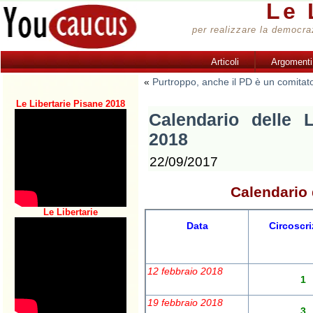
Le 
per realizzare la democrazi
Articoli
Argomenti
«
Purtroppo, anche il PD è un comitato
Le Libertarie Pisane 2018
Calendario delle L
2018
22/09/2017
Calendario 
Le Libertarie
Data
Circoscri
12 febbraio 2018
1
19 febbraio 2018
3