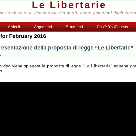
Le Libertarie
per realizzare la democrazia dei partiti aperti governati dagli eletto
Articoli
Argomenti
Strumenti
Cos’è YouCaucus
 for February 2016
esentazione della proposta di legge “Le Libertarie”
6
video viene spiegata la proposta di legge “
Le Libertarie
” appena pre
o.