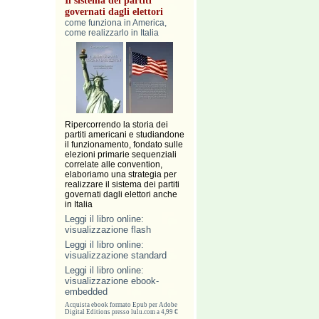
Il sistema dei partiti
governati dagli elettori
come funziona in America,
come realizzarlo in Italia
Ripercorrendo la storia dei
partiti americani e studiandone
il funzionamento, fondato sulle
elezioni primarie sequenziali
correlate alle convention,
elaboriamo una strategia per
realizzare il sistema dei partiti
governati dagli elettori anche
in Italia
Leggi il libro online:
visualizzazione flash
Leggi il libro online:
visualizzazione standard
Leggi il libro online:
visualizzazione ebook-
embedded
Acquista ebook formato Epub per Adobe
Digital Editions presso lulu.com a 4,99 €