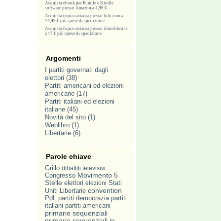
Acquista ebook per Kindle e Kindle
software presso Amazon a 4,99 €
Acquista copia cartacea presso lulu.com a
14,99 € più spese di spedizione
Acquista copia cartacea presso ilmiolibro.it
a 17 € più spese di spedizione
Argomenti
I partiti governati dagli
elettori
(38)
Partiti americani ed elezioni
americane
(17)
Partiti italiani ed elezioni
italiane
(45)
Novità del sito
(1)
Weblibro
(1)
Libertarie
(6)
Parole chiave
Grillo
dibattiti televisivi
Movimento 5
Congresso
Stelle
elettori
elezioni
Stati
convention
Libertarie
Uniti
PdL
partiti
partiti
democrazia
italiani
partiti americani
primarie sequenziali
primarie sequenziali in