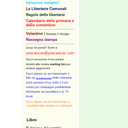
Istruzioni semplici
Le Libertarie Comunali
Regole delle libertarie
Calendario delle primarie e
della convention
Volantino
|
Stampa e divulga
Rassegna stampa
Cosa ne pensi? Scrivi a
youcaucus@youcaucus.com
Facci conoscere il tuo parere
Iscriviti alla nostra
mailing list
per
restare aggiornato
Facci sapere se sei interessato a
fare da
delle Libertarie
testimonial
(cioè prestarci il tuo volto e il tuo
nome) per campagne pubblicitarie
informative sui quotidiani e le TV
locali
Facci sapere se sei interessato a
candidarti alla nomina o a delegato
Libro