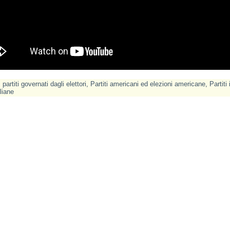
I partiti governati dagli elettori
,
Partiti americani ed elezioni americane
,
Partiti 
aliane