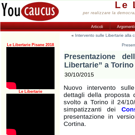
Le 
per realizzare la democrazi
Articoli
Argomenti
«
Intervento sulle Libertarie alla
Le Libertarie Pisane 2018
Present
Presentazione de
Libertarie” a Torino
30/10/2015
Nuovo intervento sulle 
Le Libertarie
dettagli della proposta 
svolto a Torino il 24/1
simpatizzanti dei
Cons
presentazione in versio
Cortina.