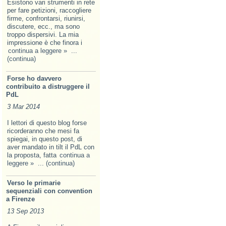
Esistono vari strumenti in rete
per fare petizioni, raccogliere
firme, confrontarsi, riunirsi,
discutere, ecc., ma sono
troppo dispersivi. La mia
impressione è che finora i
continua a leggere »
...
(continua)
Forse ho davvero
contribuito a distruggere il
PdL
3 Mar 2014
I lettori di questo blog forse
ricorderanno che mesi fa
spiegai, in questo post, di
aver mandato in tilt il PdL con
la proposta, fatta
continua a
leggere »
... (continua)
Verso le primarie
sequenziali con convention
a Firenze
13 Sep 2013