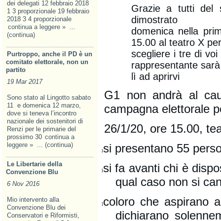
dei delegati 12 febbraio 2018
Grazie a tutti del
1 3 proporzionale 19 febbraio
dimostrato
2018 3 4 proporzionale
continua a leggere »
...
domenica nella prim
(continua)
15.00 al teatro X pe
scegliere i tre di v
Purtroppo, anche il PD è un
comitato elettorale, non un
rappresentante sarà
partito
lì ad aprirvi
19 Mar 2017
G1 non andrà al cau
Sono stato al Lingotto sabato
11 e domenica 12 marzo,
campagna elettorale p
dove si teneva l’incontro
nazionale dei sostenitori di
26/1/20, ore 15.00, tea
Renzi per le primarie del
prossimo 30
continua a
leggere »
... (continua)
si presentano 55 pers
l
Le Libertarie della
si fa avanti chi è disp
l
Convenzione Blu
qual caso non si can
6 Nov 2016
coloro che aspirano a
Mio intervento alla
l
Convenzione Blu dei
dichiarano solenne
Conservatori e Riformisti,