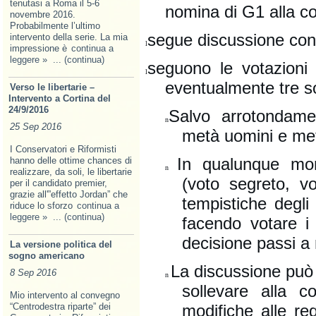
tenutasi a Roma il 5-6
nomina di G1 alla c
novembre 2016.
Probabilmente l’ultimo
segue discussione con i
intervento della serie. La mia
l
impressione è
continua a
leggere »
... (continua)
seguono le votazioni 
l
eventualmente tre sos
Verso le libertarie –
Intervento a Cortina del
24/9/2016
Salvo arrotondamen
n
25 Sep 2016
metà uomini e me
I Conservatori e Riformisti
In qualunque mome
hanno delle ottime chances di
n
realizzare, da soli, le libertarie
(voto segreto, v
per il candidato premier,
grazie all'”effetto Jordan” che
tempistiche degli
riduce lo sforzo
continua a
leggere »
... (continua)
facendo votare i 
decisione passi a
La versione politica del
sogno americano
La discussione può 
8 Sep 2016
n
sollevare alla c
Mio intervento al convegno
“Centrodestra riparte” dei
modifiche alle re