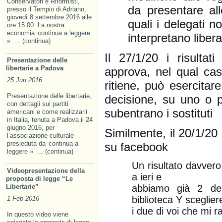
Conservatori e Riformisti,
da presentare alle
presso il Tempio di Adriano,
giovedì 8 settembre 2016 alle
quali i delegati 
ore 15.00. La nostra
economia
continua a leggere
interpretano libera
»
... (continua)
Il 27/1/20 i risulta
Presentazione delle
libertarie a Padova
approva, nel qual cas
25 Jun 2016
ritiene, può esercitar
Presentazione delle libertarie,
decisione, su uno o pi
con dettagli sui partiti
subentrano i sostituti
americani e come realizzarli
in Italia, tenuta a Padova il 24
giugno 2016, per
Similmente, il 20/1/2
l’associazione culturale
presieduta da
continua a
su facebook
leggere »
... (continua)
Un risultato davvero
Videopresentazione della
a ieri e
proposta di legge “Le
Libertarie”
abbiamo già 2 del
biblioteca Y sceglier
1 Feb 2016
i due di voi che mi 
In questo video viene