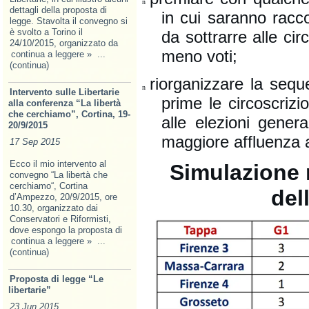
n
dettagli della proposta di
in cui saranno raccol
legge. Stavolta il convegno si
è svolto a Torino il
da sottrarre alle cir
24/10/2015, organizzato da
meno voti;
continua a leggere »
...
(continua)
riorganizzare la seq
n
Intervento sulle Libertarie
prime le circoscrizi
alla conferenza “La libertà
che cerchiamo”, Cortina, 19-
alle elezioni gener
20/9/2015
maggiore affluenza a
17 Sep 2015
Ecco il mio intervento al
Simulazione r
convegno “La libertà che
cerchiamo“, Cortina
del
d’Ampezzo, 20/9/2015, ore
10.30, organizzato dai
Conservatori e Riformisti,
dove espongo la proposta di
continua a leggere »
...
(continua)
Proposta di legge “Le
libertarie”
23 Jun 2015