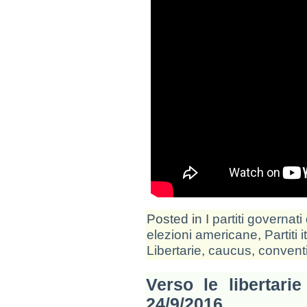
Posted in
I partiti governati 
elezioni americane
,
Partiti 
Libertarie
,
caucus
,
convent
Verso le libertari
24/9/2016