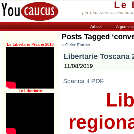
Le 
per realizzare la democrazi
Articoli
Argomenti
Posts Tagged ‘conve
Le Libertarie Pisane 2018
« Older Entries
Libertarie Toscana 
11/08/2019
Scarica il PDF
Le Libertarie
Lib
region