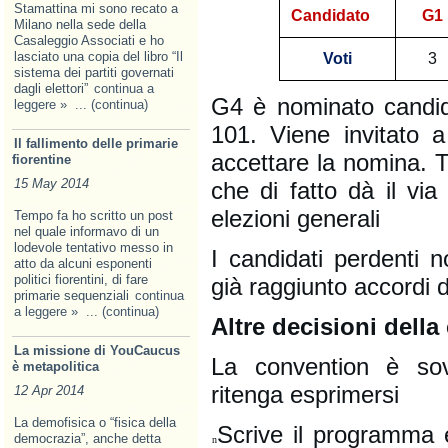
Stamattina mi sono recato a
Candidato
G1
Milano nella sede della
Casaleggio Associati e ho
lasciato una copia del libro “Il
Voti
3
sistema dei partiti governati
dagli elettori”
continua a
G4 è nominato candid
leggere »
... (continua)
101. Viene invitato 
Il fallimento delle primarie
accettare la nomina. T
fiorentine
15 May 2014
che di fatto dà il via
elezioni generali
Tempo fa ho scritto un post
nel quale informavo di un
lodevole tentativo messo in
I candidati perdenti n
atto da alcuni esponenti
politici fiorentini, di fare
già raggiunto accordi di
primarie sequenziali
continua
a leggere »
... (continua)
Altre decisioni dell
La missione di YouCaucus
La convention è so
è metapolitica
ritenga esprimersi
12 Apr 2014
La demofisica o “fisica della
Scrive il programma e
democrazia”, anche detta
n