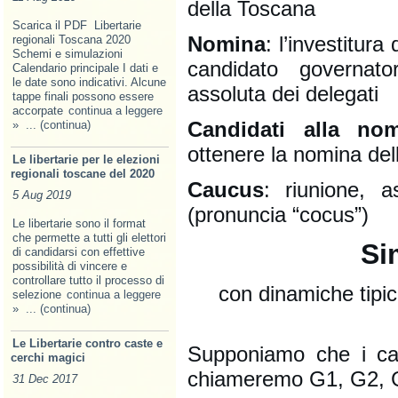
della Toscana
Scarica il PDF Libertarie
Nomina
: l’investitur
regionali Toscana 2020
Schemi e simulazioni
candidato governat
Calendario principale I dati e
le date sono indicativi. Alcune
assoluta dei delegati
tappe finali possono essere
accorpate
continua a leggere
Candidati alla no
»
... (continua)
ottenere la nomina del
Le libertarie per le elezioni
regionali toscane del 2020
Caucus
: riunione, 
5 Aug 2019
(pronuncia “cocus”)
Le libertarie sono il format
che permette a tutti gli elettori
Si
di candidarsi con effettive
possibilità di vincere e
controllare tutto il processo di
con dinamiche tipi
selezione
continua a leggere
»
... (continua)
Le Libertarie contro caste e
Supponiamo che i can
cerchi magici
chiameremo G1, G2, 
31 Dec 2017