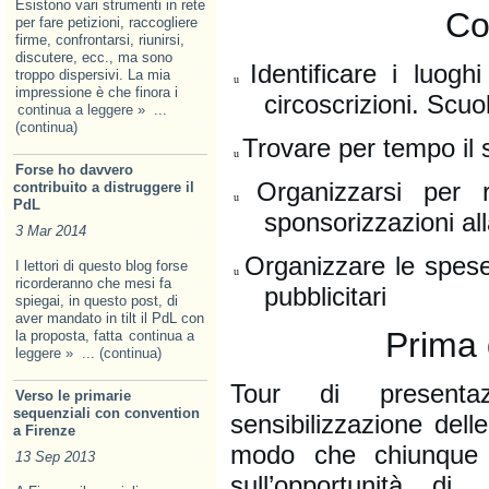
Esistono vari strumenti in rete
Co
per fare petizioni, raccogliere
firme, confrontarsi, riunirsi,
discutere, ecc., ma sono
Identificare i luoghi
troppo dispersivi. La mia
u
impressione è che finora i
circoscrizioni. Scuo
continua a leggere »
...
(continua)
Trovare per tempo il 
u
Forse ho davvero
Organizzarsi per r
contribuito a distruggere il
u
PdL
sponsorizzazioni al
3 Mar 2014
Organizzare le spese
I lettori di questo blog forse
u
ricorderanno che mesi fa
pubblicitari
spiegai, in questo post, di
aver mandato in tilt il PdL con
Prima d
la proposta, fatta
continua a
leggere »
... (continua)
Tour di presentaz
Verso le primarie
sequenziali con convention
sensibilizzazione dell
a Firenze
modo che chiunque p
13 Sep 2013
sull’opportunità d