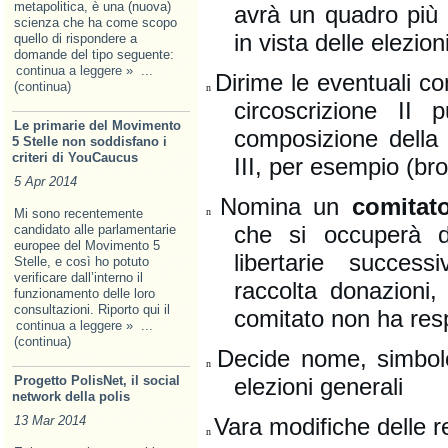
metapolitica, è una (nuova)
avrà un quadro più ch
scienza che ha come scopo
in vista delle elezion
quello di rispondere a
domande del tipo seguente:
continua a leggere »
...
Dirime le eventuali co
(continua)
n
circoscrizione II 
Le primarie del Movimento
composizione della 
5 Stelle non soddisfano i
criteri di YouCaucus
III, per esempio (br
5 Apr 2014
Nomina un
comita
n
Mi sono recentemente
che si occuperà de
candidato alle parlamentarie
europee del Movimento 5
libertarie success
Stelle, e così ho potuto
verificare dall’interno il
raccolta donazioni, 
funzionamento delle loro
consultazioni. Riporto qui il
comitato non ha resp
continua a leggere »
...
(continua)
Decide nome, simbolo
n
elezioni generali
Progetto PolisNet, il social
network della polis
Vara modifiche delle r
13 Mar 2014
n