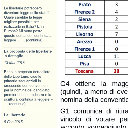
Le libertarie potrebbero
diventare legge dello stato?
Quale sarebbe la legge
migliore possibile per
realizzarle in Italia? E in
Europa? Mi sono posto
queste domande,
continua a
leggere »
... (continua)
La proposta delle libertarie
in dettaglio
13 Mar 2015
Ecco la proposta dettagliata
delle Libertarie, cioè le
primarie sequenziali in
G4 ottiene la maggi
crescendo con convention,
(quindi, a meno di even
per la nomina del candidato
premier del centrodestra e la
nomina della conventio
scrittura
continua a leggere »
... (continua)
G1 comunica di ritira
Le libertarie
vincolo di votare pe
5 Feb 2015
accordo sopraggiunto