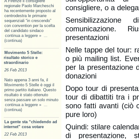
A Firenze il consigliere
consigliere, o a delega
regionale Paolo Marcheschi
ha recentemente proposto al
centrodestra le primarie
Sensibilizzazione
sequenziali “in crescendo”
con convention per la scelta
comunicazione. Ri
del candidato sindaco
presentazioni
continua a leggere »
...
(continua)
Nelle tappe del tour: r
Movimento 5 Stelle:
o più mailing list. Ev
risultato storico e
straordinario
per la presentazione de
26 Feb 2013
donazioni
Nato appena 3 anni fa, il
Movimento 5 Stelle è oggi il
Dopo tour di presentaz
primo partito italiano. Questo
risultato è stato ottenuto
tour di dibattiti tra i
senza passare un solo minuto
sono fatti avanti (ciò c
continua a leggere »
...
(continua)
pure loro)
La gente sta “chiedendo ad
Quindi: stilare calendar
internet” cosa votare
di presentazione, s
22 Feb 2013