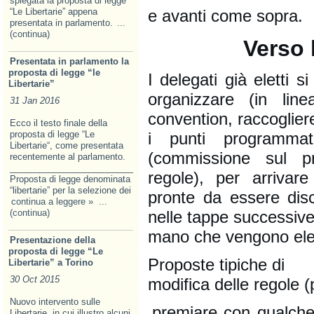
spiegata la proposta di legge
“Le Libertarie” appena
e avanti come sopra.
presentata in parlamento.
...
(continua)
Verso 
Presentata in parlamento la
proposta di legge “le
I delegati già eletti 
Libertarie”
organizzare (in lin
31 Jan 2016
convention, raccoglier
Ecco il testo finale della
proposta di legge “Le
i punti programmati
Libertarie“, come presentata
(commissione sul p
recentemente al parlamento.
______________________________________________________________
regole), per arrivar
Proposta di legge denominata
“libertarie” per la selezione dei
pronte da essere disc
continua a leggere »
...
(continua)
nelle tappe successiv
mano che vengono elet
Presentazione della
proposta di legge “Le
Proposte tipiche di
Libertarie” a Torino
30 Oct 2015
modifica delle regole (p
Nuovo intervento sulle
premiare con qualche 
Libertarie, in cui illustro alcuni