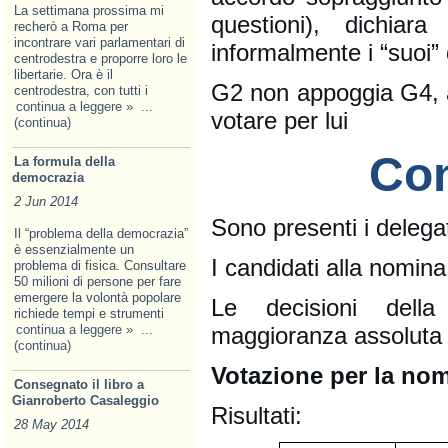
La settimana prossima mi
questioni), dichia
recherò a Roma per
incontrare vari parlamentari di
informalmente i “suoi”
centrodestra e proporre loro le
libertarie. Ora è il
G2 non appoggia G4, a
centrodestra, con tutti i
continua a leggere »
...
votare per lui
(continua)
Con
La formula della
democrazia
2 Jun 2014
Sono presenti i delegati
Il “problema della democrazia”
è essenzialmente un
I candidati alla nomin
problema di fisica. Consultare
50 milioni di persone per fare
emergere la volontà popolare
Le decisioni dell
richiede tempi e strumenti
maggioranza assoluta
continua a leggere »
...
(continua)
Votazione per la no
Consegnato il libro a
Gianroberto Casaleggio
Risultati:
28 May 2014