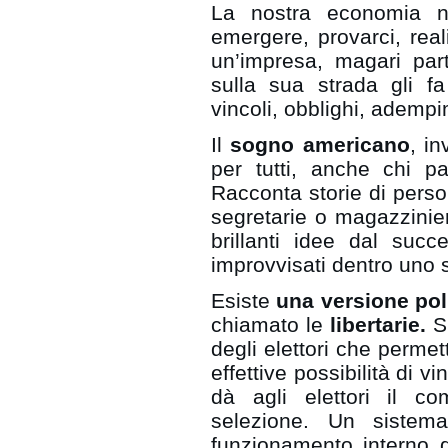
La nostra economia n
emergere, provarci, reali
un’impresa, magari pa
sulla sua strada gli fa
vincoli, obblighi, adempim
Il
sogno americano
, in
per tutti, anche chi p
Racconta storie di pers
segretarie o magazzinier
brillanti idee dal succ
improvvisati dentro uno 
Esiste
una versione pol
chiamato le
libertarie.
S
degli elettori che permett
effettive possibilità di 
dà agli elettori il co
selezione. Un sistem
funzionamento interno de