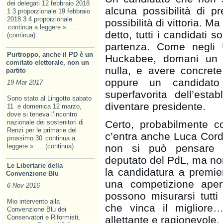
dei delegati 12 febbraio 2018
alcuna possibilità di p
1 3 proporzionale 19 febbraio
2018 3 4 proporzionale
possibilità di vittoria. 
continua a leggere »
...
detto, tutti i candidati 
(continua)
partenza. Come negli
Purtroppo, anche il PD è un
Huckabee, domani un 
comitato elettorale, non un
nulla, e avere concrete
partito
oppure un candidato
19 Mar 2017
superfavorita dell’est
Sono stato al Lingotto sabato
diventare presidente.
11 e domenica 12 marzo,
dove si teneva l’incontro
nazionale dei sostenitori di
Certo, probabilmente c
Renzi per le primarie del
c’entra anche Luca Cor
prossimo 30
continua a
leggere »
... (continua)
non si può pensare 
deputato del PdL, ma non
Le Libertarie della
la candidatura a premier
Convenzione Blu
una competizione ape
6 Nov 2016
possono misurarsi tutti 
Mio intervento alla
che vinca il migliore
Convenzione Blu dei
Conservatori e Riformisti,
allettante e ragionevole.