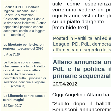
utile come esperienz
Scarica il PDF Libertarie
vorremmo vedere un pro
regionali Toscana 2020
ogni 5 anni, visto che gl
Schemi e simulazioni
Calendario principale I dati e
su un piatto d’argento.
le date sono indicativi. Alcune
[/mm-hide-text]
tappe finali possono essere
accorpate
continua a leggere
»
... (continua)
Posted in
Partiti italiani ed 
League
,
PD
,
PdL
,
democra
Le libertarie per le elezioni
regionali toscane del 2020
all'americana
,
segreto del
5 Aug 2019
Alfano annuncia un
Le libertarie sono il format
che permette a tutti gli elettori
PdL e la politica it
di candidarsi con effettive
possibilità di vincere e
primarie sequenzial
controllare tutto il processo di
selezione
continua a leggere
20/04/2012
»
... (continua)
Oggi Angelino Alfano ha d
Le Libertarie contro caste e
cerchi magici
“Subito dopo il ballot
31 Dec 2017
Berlusconi annunceremo 