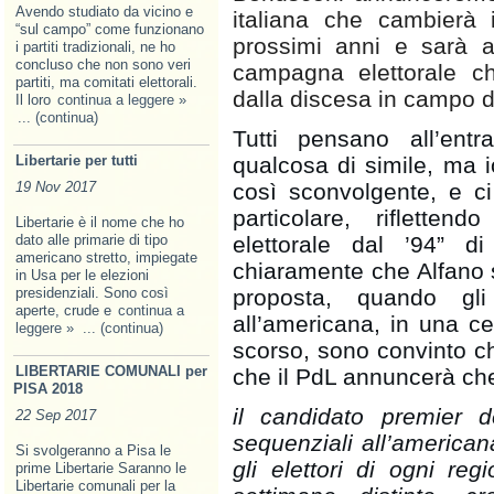
Avendo studiato da vicino e
italiana che cambierà i
“sul campo” come funzionano
prossimi anni e sarà a
i partiti tradizionali, ne ho
concluso che non sono veri
campagna elettorale ch
partiti, ma comitati elettorali.
dalla discesa in campo d
Il loro
continua a leggere »
... (continua)
Tutti pensano all’en
Libertarie per tutti
qualcosa di simile, ma 
19 Nov 2017
così sconvolgente, e ci
particolare, rifletten
Libertarie è il nome che ho
dato alle primarie di tipo
elettorale dal ’94” d
americano stretto, impiegate
chiaramente che Alfano s
in Usa per le elezioni
presidenziali. Sono così
proposta, quando gli
aperte, crude e
continua a
all’americana, in una ce
leggere »
... (continua)
scorso, sono convinto ch
LIBERTARIE COMUNALI per
che il PdL annuncerà ch
PISA 2018
il candidato premier 
22 Sep 2017
sequenziali all’americana
Si svolgeranno a Pisa le
gli elettori di ogni re
prime Libertarie Saranno le
Libertarie comunali per la