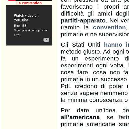
La convention
favoriscano i propri 
difficoltà gli amici degl
partiti-apparato
. Nei ve
tramite la
convention
,
primarie e ne supervisio
Gli Stati Uniti
hanno i
metodo giusto. Ad ogni to
fa un esperimento di
esperimenti ogni volta.
cosa fare, cosa non fa
primarie in un successo d
PdL credono di poter
senza sapere nemmeno c
la minima conoscenza o 
Per dare un’idea d
all’americana
, se fatt
primarie americane sta