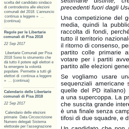
settimane distinte,
scelta del candidato sindaco
precedenti fuori dagli Us
di centrodestra alle elezioni
comunali del 2018. L’annuncio
continua a leggere »
...
Una competizione del g
(continua)
media, quindi la pubbli
raccolta di fondi, perch
Regole per le Libertarie
comunali di Pisa 2018
tutto il territorio nazio
22 Sep 2017
il ritorno di consenso, per
partito colle primarie a
Libertarie Comunali per Pisa
2018 Sono lo strumento che
votare per i partiti avv
dà tutto il potere agli elettori e
partito alle elezioni gener
fa emer­gere la volontà
popolare. Permette a tutti gli
Se vogliamo usare una 
elettori di
continua a leggere
»
... (continua)
sequenziali americane s
quelle del PD italian
Calendario delle Libertarie
a una supercoppa. La p
comunali di Pisa 2018
che suscita grande intere
22 Sep 2017
è una finale senza camp
Calendario delle elezioni
tifosi di due squadre, e d
primarie Data Circoscrizione
Numero delegati Sistema
elettorale per l’assegnazione
Un candidato che non s