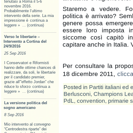
tenutasi a Roma il 5-6
novembre 2016.
Staremo a vedere. For
Probabilmente l’ultimo
politica è arrivato? Semb
intervento della serie. La mia
impressione è
continua a
genere possa emergere d
leggere »
... (continua)
essere loro imposta i
siccome così capitò i
Verso le libertarie –
Intervento a Cortina del
capitare anche in Italia.
24/9/2016
25 Sep 2016
I Conservatori e Riformisti
Per consultare la propo
hanno delle ottime chances di
realizzare, da soli, le libertarie
18 dicembre 2011,
clicc
per il candidato premier,
grazie all'”effetto Jordan” che
Posted in
Partiti italiani ed 
riduce lo sforzo
continua a
leggere »
... (continua)
Berlusconi
,
Champions Le
PdL
,
convention
,
primarie 
La versione politica del
sogno americano
8 Sep 2016
Mio intervento al convegno
“Centrodestra riparte” dei