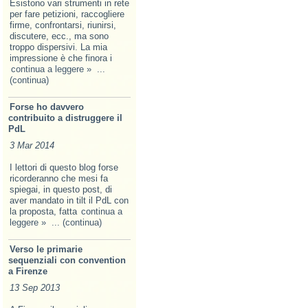
Esistono vari strumenti in rete
per fare petizioni, raccogliere
firme, confrontarsi, riunirsi,
discutere, ecc., ma sono
troppo dispersivi. La mia
impressione è che finora i
continua a leggere »
...
(continua)
Forse ho davvero
contribuito a distruggere il
PdL
3 Mar 2014
I lettori di questo blog forse
ricorderanno che mesi fa
spiegai, in questo post, di
aver mandato in tilt il PdL con
la proposta, fatta
continua a
leggere »
... (continua)
Verso le primarie
sequenziali con convention
a Firenze
13 Sep 2013