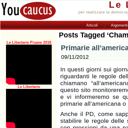
Le 
per realizzare la democrazi
Articoli
Argomenti
Posts Tagged ‘Cham
Le Libertarie Pisane 2018
Primarie all’americ
09/11/2012
In questi giorni sui gior
riguardanti le regole del
chiamano “all’america
Le Libertarie
questo sito monitoreremo
e vi informeremo se q
primarie all’americana o 
Anche il PD, come sap
stabilire le regole delle
con pressioni da una par