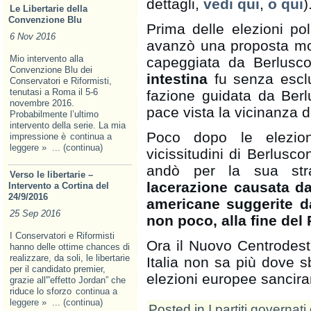
dettagli,
vedi qui
,
o qui
)
Le Libertarie della
Convenzione Blu
Prima delle elezioni po
6 Nov 2016
avanzò una proposta molt
Mio intervento alla
capeggiata da Berlusco
Convenzione Blu dei
intestina
fu senza esclus
Conservatori e Riformisti,
tenutasi a Roma il 5-6
fazione guidata da Berl
novembre 2016.
pace vista la vicinanza de
Probabilmente l’ultimo
intervento della serie. La mia
Poco dopo le elezion
impressione è
continua a
leggere »
... (continua)
vicissitudini di Berlusco
andò per la sua str
Verso le libertarie –
lacerazione causata dal
Intervento a Cortina del
24/9/2016
americane suggerite d
25 Sep 2016
non poco, alla fine del
I Conservatori e Riformisti
Ora il Nuovo Centrodest
hanno delle ottime chances di
realizzare, da soli, le libertarie
Italia non sa più dove s
per il candidato premier,
elezioni europee sancira
grazie all'”effetto Jordan” che
riduce lo sforzo
continua a
leggere »
... (continua)
Posted in
I partiti governati 