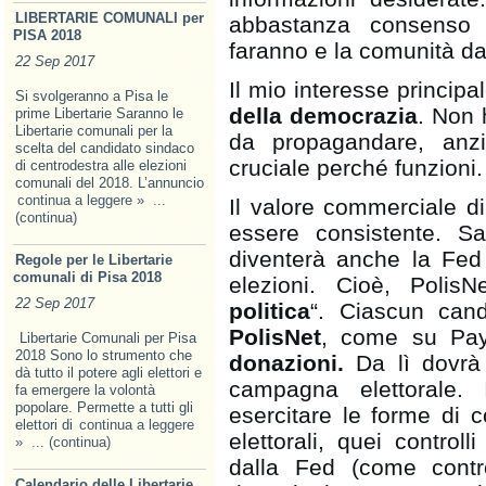
LIBERTARIE COMUNALI per
abbastanza consenso p
PISA 2018
faranno e la comunità da 
22 Sep 2017
Il mio interesse principa
Si svolgeranno a Pisa le
della democrazia
. Non 
prime Libertarie Saranno le
Libertarie comunali per la
da propagandare, anzi
scelta del candidato sindaco
cruciale perché funzioni.
di centrodestra alle elezioni
comunali del 2018. L’annuncio
continua a leggere »
...
Il valore commerciale 
(continua)
essere consistente. S
diventerà anche la Fed 
Regole per le Libertarie
comunali di Pisa 2018
elezioni. Cioè, Polis
22 Sep 2017
politica
“. Ciascun can
PolisNet
, come su PayP
Libertarie Comunali per Pisa
2018 Sono lo strumento che
donazioni.
Da lì dovrà 
dà tutto il potere agli elettori e
campagna elettorale.
fa emer­gere la volontà
popolare. Permette a tutti gli
esercitare le forme di c
elettori di
continua a leggere
elettorali, quei control
»
... (continua)
dalla Fed (come control
Calendario delle Libertarie