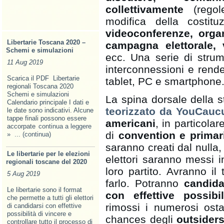
collettivamente
(regole
modifica della costitu
videoconferenze, organ
Libertarie Toscana 2020 –
campagna elettorale, v
Schemi e simulazioni
ecc. Una serie di strum
11 Aug 2019
interconnessioni e rende
Scarica il PDF Libertarie
tablet, PC e smartphone
regionali Toscana 2020
Schemi e simulazioni
La spina dorsale della st
Calendario principale I dati e
teorizzato da YouCauc
le date sono indicativi. Alcune
tappe finali possono essere
americani
, in particolar
accorpate
continua a leggere
di
convention e primar
»
... (continua)
saranno creati dal nulla
Le libertarie per le elezioni
elettori saranno messi i
regionali toscane del 2020
loro partito. Avranno il
5 Aug 2019
farlo. Potranno
candida
Le libertarie sono il format
con effettive possibi
che permette a tutti gli elettori
rimossi i numerosi ost
di candidarsi con effettive
possibilità di vincere e
chances degli
outsider
controllare tutto il processo di