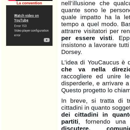
nell’illusione che qua
La convention
quante sono le persone
quale impatto ha la let
tempo a quel modo. Bas
attrarre visitatori per 
per essere visti
. Epp
insistono a lavorare tutt
Dorsey.
L’idea di YouCaucus è 
che va nella direzi
raccogliere ed unire l
disperderle, e arrivare 
Questo progetto lo chi
In breve, si tratta di 
cittadini in quanto soggett
dei cittadini in quant
partiti
, fornendo una
discutere, comun