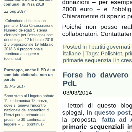
donazioni – per esemp
comunali di Pisa 2018
2000 euro – e l’obblig
22 Sep 2017
Chiaramente di spazio pe
Calendario delle elezioni
primarie Data Circoscrizione
Poiché non posso reali
Numero delegati Sistema
collaboratori. Contattat
elettorale per l’assegnazione
dei delegati 12 febbraio 2018
1 3 proporzionale 19 febbraio
Posted in
I partiti governati 
2018 3 4 proporzionale
italiane
| Tags:
PolisNet
,
pr
continua a leggere »
...
(continua)
primarie sequenziali in cr
Purtroppo, anche il PD è un
Forse ho davvero c
comitato elettorale, non un
partito
PdL
19 Mar 2017
03/03/2014
Sono stato al Lingotto sabato
11 e domenica 12 marzo,
I lettori di questo bl
dove si teneva l’incontro
nazionale dei sostenitori di
spiegai,
in questo post
Renzi per le primarie del
la proposta,
fatta ad
prossimo 30
continua a
leggere »
... (continua)
primarie sequenziali 