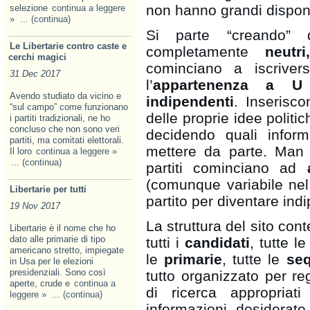
non hanno grandi dispon
selezione
continua a leggere
»
... (continua)
Si parte “creando” 
Le Libertarie contro caste e
completamente
neutr
cerchi magici
cominciano a iscriver
31 Dec 2017
l’
appartenenza a U
Avendo studiato da vicino e
indipendenti
. Inserisco
“sul campo” come funzionano
delle proprie idee politic
i partiti tradizionali, ne ho
concluso che non sono veri
decidendo quali inform
partiti, ma comitati elettorali.
mettere da parte. Man 
Il loro
continua a leggere »
... (continua)
partiti cominciano ad
(comunque variabile nel
Libertarie per tutti
partito per diventare indi
19 Nov 2017
La struttura del sito cont
Libertarie è il nome che ho
dato alle primarie di tipo
tutti i
candidati
, tutte l
americano stretto, impiegate
le
primarie
, tutte le
seq
in Usa per le elezioni
presidenziali. Sono così
tutto organizzato per re
aperte, crude e
continua a
di ricerca appropriat
leggere »
... (continua)
informazioni desiderat