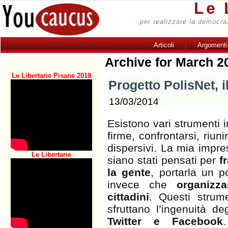
Le 
per realizzare la democrazi
Articoli
Argomenti
Archive for March 2
Le Libertarie Pisane 2018
Progetto PolisNet, i
13/03/2014
Esistono vari strumenti i
firme, confrontarsi, riun
dispersivi. La mia impre
Le Libertarie
siano stati pensati per
fr
la gente
, portarla un p
invece che
organizz
cittadini
. Questi strume
sfruttano l’ingenuità d
Twitter e Facebook