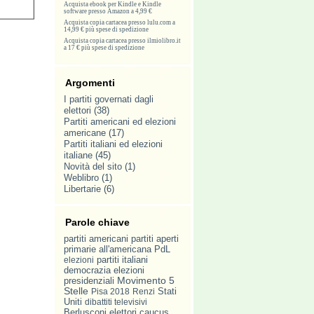
Acquista ebook per Kindle e Kindle
software presso Amazon a 4,99 €
Acquista copia cartacea presso lulu.com a
14,99 € più spese di spedizione
Acquista copia cartacea presso ilmiolibro.it
a 17 € più spese di spedizione
Argomenti
I partiti governati dagli
elettori
(38)
Partiti americani ed elezioni
americane
(17)
Partiti italiani ed elezioni
italiane
(45)
Novità del sito
(1)
Weblibro
(1)
Libertarie
(6)
Parole chiave
partiti americani
partiti aperti
primarie all'americana
PdL
partiti italiani
elezioni
democrazia
elezioni
Movimento 5
presidenziali
Stelle
Pisa 2018
Renzi
Stati
Uniti
dibattiti televisivi
elettori
caucus
Berlusconi