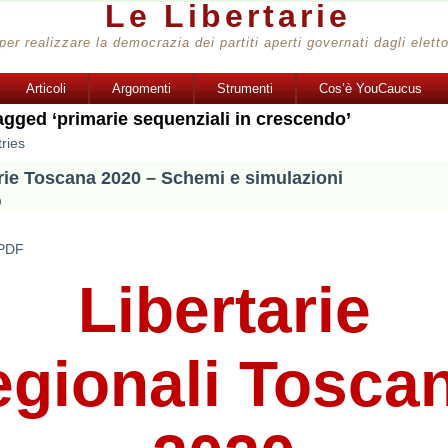
Le Libertarie
per realizzare la democrazia dei partiti aperti governati dagli eletto
Articoli
Argomenti
Strumenti
Cos’è YouCaucus
agged ‘primarie sequenziali in crescendo’
ries
rie Toscana 2020 – Schemi e simulazioni
9
 PDF
Libertarie
egionali Tosca