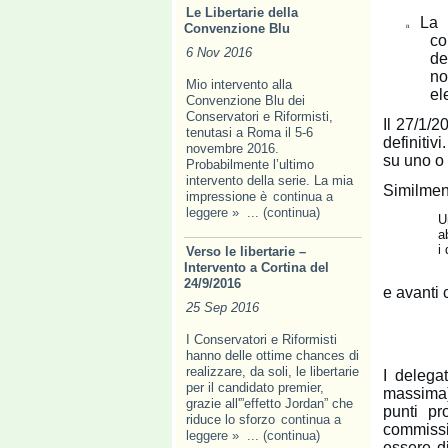
Le Libertarie della
La 
Convenzione Blu
n
co
6 Nov 2016
de
no
Mio intervento alla
ele
Convenzione Blu dei
Conservatori e Riformisti,
Il 27/1/2
tenutasi a Roma il 5-6
definitiv
novembre 2016.
su uno o 
Probabilmente l’ultimo
intervento della serie. La mia
Similmen
impressione è
continua a
leggere »
... (continua)
U
a
i
Verso le libertarie –
Intervento a Cortina del
24/9/2016
e avanti
25 Sep 2016
I Conservatori e Riformisti
hanno delle ottime chances di
realizzare, da soli, le libertarie
I delega
per il candidato premier,
massima) 
grazie all'”effetto Jordan” che
punti pr
riduce lo sforzo
continua a
commissi
leggere »
... (continua)
essere d