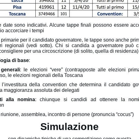
le date sono indicativi. Alcune tappe finali possono essere ac
o accorciare i tempi
 primarie per il candidato governatore, le tappe sono anche prim
eri regionali (vedi sotto). Chi si candida a governatore può c
onsigliere per una circoscrizione (di solito, quella di residenza)
ogia di base
:
 generali
: le elezioni “vere” (contrapposte alle elezioni prim
so, le elezioni regionali della Toscana
: l’investitura della convention che determina il candidato go
 a maggioranza assoluta dei delegati
ti alla nomina
: chiunque si candidi ad ottenere la nomi
on
: riunione, assemblea, incontro di persone (pronuncia “cocus”)
Simulazione
con dinamiche tipiche di una competizione come questa