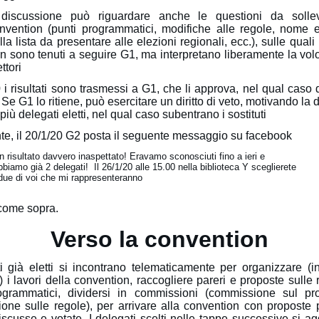
discussione può riguardare anche le questioni da sollev
nvention (punti programmatici, modifiche alle regole, nome 
lla lista da presentare alle elezioni regionali, ecc.), sulle quali 
n sono tenuti a seguire G1, ma interpretano liberamente la vol
ttori
0 i risultati sono trasmessi a G1, che li approva, nel qual caso
i. Se G1 lo ritiene, può esercitare un diritto di veto, motivando la 
più delegati eletti, nel qual caso subentrano i sostituti
te, il 20/1/20 G2 posta il seguente messaggio su facebook
n risultato davvero inaspettato! Eravamo sconosciuti fino a ieri e
bbiamo già 2 delegati! Il 26/1/20 alle 15.00 nella biblioteca Y sceglierete
 due di voi che mi rappresenteranno
 come sopra.
Verso la convention
ti già eletti si incontrano telematicamente per organizzare (in
i lavori della convention, raccogliere pareri e proposte sulle 
ogrammatici, dividersi in commissioni (commissione sul p
one sulle regole), per arrivare alla convention con proposte 
iscusse e votate. I delegati scelti nelle tappe successive si a