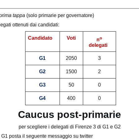
 prima tappa
(solo primarie per governatore)
legati ottenuti dai candidati:
Candidato
Voti
o
n
delegati
G1
2050
3
G2
1500
2
G3
50
0
G4
400
0
Caucus post-primarie
per scegliere i delegati di Firenze 3 di G1 e G2
0 G1 posta il seguente messaggio su twitter