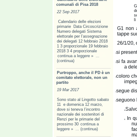
comunali di Pisa 2018
G
d
22 Sep 2017
s
lì
Calendario delle elezioni
primarie Data Circoscrizione
G1 non a
Numero delegati Sistema
tappe su
elettorale per l’assegnazione
dei delegati 12 febbraio 2018
26/1/20, 
1 3 proporzionale 19 febbraio
2018 3 4 proporzionale
si presen
l
continua a leggere »
...
(continua)
si fa ava
l
a dele
Purtroppo, anche il PD è un
coloro ch
comitato elettorale, non un
l
impeg
partito
19 Mar 2017
segue dis
l
Sono stato al Lingotto sabato
seguono le
l
11 e domenica 12 marzo,
Salvo
dove si teneva l’incontro
n
nazionale dei sostenitori di
In q
Renzi per le primarie del
n
nu
prossimo 30
continua a
leggere »
... (continua)
fa
ma