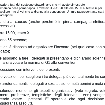
razie a tutti del sostegno straordinario che mi avete dimostrato
omenica nella prima tappa. Trovatevi il 26/1/20 alle ore 15.00 al teatro X per
cegliere i tre di voi che andranno alla convention. Un mio rappresentante sarà
 ad aprirvi
ndrà al caucus (anche perché è in piena campagna elettora
ccessive)
ore 15.00, teatro X:
tano 55 persone;
nti chi è disposto ad organizzare l’incontro (nel qual caso non 
gato);
e aspirano a fare i delegati si presentano e dichiarano solenn
narsi a votare la nomina di G1 alla convention;
cussione con interventi dei presenti;
 votazioni per scegliere i tre delegati più eventualmente tre sost
 arrotondamenti, i delegati e sostituti sono metà uomini e metà
ualunque momento, gli aspetti organizzativi (voto segreto, vot
mero preferenze, tempistiche degli interventi, ecc.) vengo
cendo votare i presenti. E’ sperabile che ogni decision
ggioranza assoluta