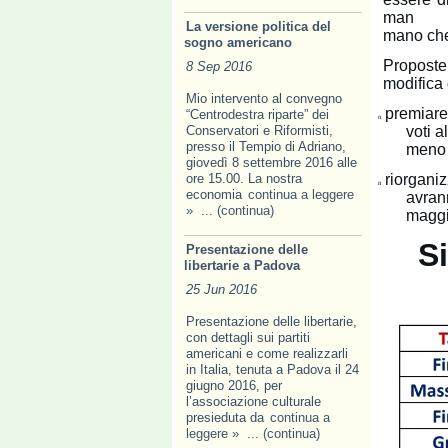
man
La versione politica del
mano che
sogno americano
Proposte 
8 Sep 2016
modifica 
Mio intervento al convegno
premiare
“Centrodestra riparte” dei
n
Conservatori e Riformisti,
voti a
presso il Tempio di Adriano,
meno 
giovedì 8 settembre 2016 alle
ore 15.00. La nostra
riorgani
n
economia
continua a leggere
avran
»
... (continua)
maggi
S
Presentazione delle
libertarie a Padova
25 Jun 2016
Presentazione delle libertarie,
con dettagli sui partiti
americani e come realizzarli
in Italia, tenuta a Padova il 24
giugno 2016, per
l’associazione culturale
presieduta da
continua a
leggere »
... (continua)