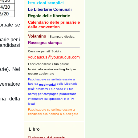
Istruzioni semplici
Le Libertarie Comunali
Regole delle libertarie
Calendario delle primarie e
corpate se
della convention
Volantino
|
Stampa e divulga
arie per i
Rassegna stampa
andidarsi
Cosa ne pensi? Scrivi a
youcaucus@youcaucus.com
Facci conoscere il tuo parere
arie). Nel
Iscriviti alla nostra
mailing list
per
restare aggiornato
Facci sapere se sei interessato a
vernatore
fare da
delle Libertarie
testimonial
(cioè prestarci il tuo volto e il tuo
nome) per campagne pubblicitarie
na della
informative sui quotidiani e le TV
locali
Facci sapere se sei interessato a
candidarti alla nomina o a delegato
Libro