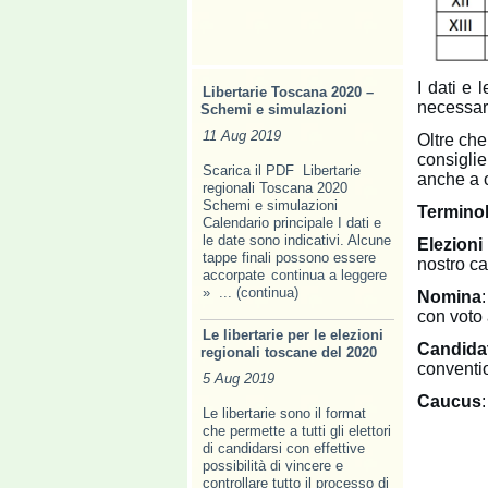
I dati e 
Libertarie Toscana 2020 –
necessari
Schemi e simulazioni
11 Aug 2019
Oltre che
consigli
Scarica il PDF Libertarie
anche a c
regionali Toscana 2020
Schemi e simulazioni
Terminol
Calendario principale I dati e
le date sono indicativi. Alcune
Elezioni
tappe finali possono essere
nostro ca
accorpate
continua a leggere
»
... (continua)
Nomina
con voto
Le libertarie per le elezioni
Candida
regionali toscane del 2020
conventi
5 Aug 2019
Caucus
Le libertarie sono il format
che permette a tutti gli elettori
di candidarsi con effettive
possibilità di vincere e
controllare tutto il processo di