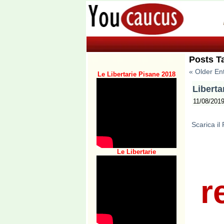
Posts T
« Older Ent
Le Libertarie Pisane 2018
Liberta
11/08/201
Scarica il
Le Libertarie
r