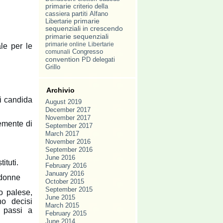
primarie
criterio della
cassiera
partiti
Alfano
Libertarie
primarie
sequenziali in crescendo
primarie sequenziali
primarie online
Libertarie
le per le
comunali
Congresso
convention
PD
delegati
Grillo
Archivio
si candida
August 2019
December 2017
November 2017
emente di
September 2017
March 2017
November 2016
September 2016
June 2016
ituti.
February 2016
January 2016
 donne
October 2015
September 2015
o palese,
June 2015
no decisi
March 2015
e passi a
February 2015
June 2014